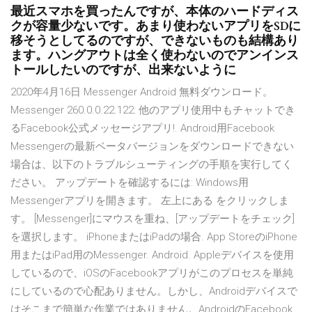
最近スマホを買ったんですが、本体のハードディス
クが容量少ないです。あまり使わないアプリをSDに
移そうとしてるのですが、できないものも結構あり
ます。ハングアウトは全く使わないのでアンインス
トールしたいのですが、出来ないように
2020年4月16日 Messenger Android 無料ダウンロード。
Messenger 260.0.0.22.122: 他のアプリ使用中もチャットでき
るFacebook公式メッセージアプリ!. Android用Facebook
Messengerの最新ベータバージョンをダウンロードできない
場合は、以下のトラブルシューティングの手順を実行してく
ださい。 アップデートを確認するには: Windows用
Messengerアプリを開きます。 左上にある をクリックしま
す。 [Messenger]にマウスを重ね、[アップデートをチェック]
を選択します。 iPhoneまたはiPadの場合. App StoreのiPhone
用またはiPad用のMessenger. Android. Appleデバイスを使用
しているので、iOSのFacebookアプリがこのプロセスを単純
にしているので心配ありません。しかし、Androidデバイスで
はそこまで簡単な作業ではありません。AndroidのFacebook