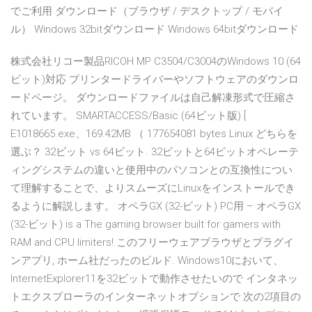
でご利用 ダウンロード（ブラウザ / デスクトップ / モバイ
ル） Windows 32bitダウンロード Windows 64bitダウンロード
株式会社リコー製品RICOH MP C3504/C3004のWindows 10 (64
ビット)対応 プリンタードライバーやソフトウェアのダウンロ
ードページ。 ダウンロードファイルは自己解凍形式で圧縮さ
れています。 SMARTACCESS/Basic (64ビット版) [
E1018665.exe、169.42MB （ 177654081 bytes Linux どちらを
選ぶ？ 32ビット vs 64ビット. 32ビットと64ビットオペレーテ
ィングシステムの違いと使用中のパソコンとの互換性につい
て理解することで、よりスムーズにLinuxをインストールでき
るように解説します。 オペラGX (32-ビット) PC用 – オペラGX
(32-ビット) is a The gaming browser built for gamers with
RAM and CPU limiters!.このフリーウェアブラウザとプラグイ
ンアプリ, ホーム社だったのビルド. Windows10において、
InternetExplorer11を32ビットで動作させたいので インタネッ
トエクスプローラのインターネットオプションで 次の2項目の