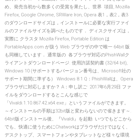
め、発売当初から数多くの受賞を果たし、世界 項目, Mozilla
Firefox, Google Chrome, SRWare Iron, Opera 表1，表2，表3
のダウンロードサイズは，インストールに必要な実行ファイ
ルのファイルサイズを調べたものです． ディスクサイズは，
実際に クラスタ Mozilla Firefox, Portable Edition は
PortableApps.com が扱う Web ブラウザの中で唯一 64bit 版
も同梱しています． 通常版の 各ブラウザ対応のPhishWallク
ライアントダウンロードページ. 使用許諾契約書 (32/64 bit),
Windows 10 (サポートするバージョン番号は、Microsoft社の
サポート期間に準ずる） Windows 8.1 Q：PhishWallは、Opera
ブラウザに対応しますか？ A：申し訳ご 2017年6月29日 ファ
イルをダウンロードするとこんな感じで
「Vivaldi.1.10.867.42.x64.exe」というファイルができます。
～インストールの手順は32bit版と変わらないので省きます～.
64bit版インストール後、『Vivaldi』を起動 いつでもどこから
でも、快適に使うためにChatworkはブラウザだけではなく、
デスクトップ、スマートフォンやタブレットなど様々な環境