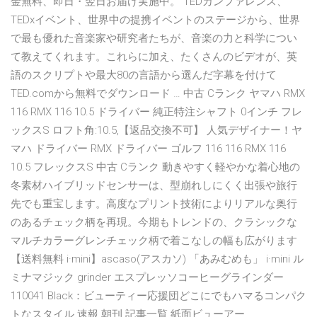
金無料、即日・翌日お届け実施中。 TEDカンファレンス、
TEDxイベント、世界中の提携イベントのステージから、世界
で最も優れた音楽家や研究者たちが、音楽の力と科学につい
て教えてくれます。これらに加え、たくさんのビデオが、英
語のスクリプトや最大80の言語から選んだ字幕を付けて
TED.comから無料でダウンロード … 中古 Cランク ヤマハ RMX
116 RMX 116 10.5 ドライバー 純正特注シャフト 0インチ フレ
ックスS ロフト角:10.5,【返品交換不可】 人気デザイナー！ヤ
マハ ドライバー RMX ドライバー ゴルフ 116 116 RMX 116
10.5 フレックスS 中古 Cランク 動きやすく軽やかな着心地の
冬素材ハイブリッドセンサーは、型崩れしにくく出張や旅行
先でも重宝します。高度なプリント技術によりリアルな奥行
のあるチェック柄を再現。今期もトレンドの、クラシックな
マルチカラーグレンチェック柄で着こなしの幅も広がります
【送料無料 i·mini】ascaso(アスカソ) 「あみむめも」 i·mini ル
ミナマジック grinder エスプレッソコーヒーグラインダー
110041 Black：ビューティー応援団どこにでもハマるコンパク
トなスタイル 速報 朝刊 記事一覧 紙面ビューアー