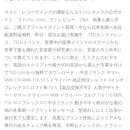
ラスト・レコーディングの通販ならヨドバシカメラの公式サ
イト「ヨドバシ.com」で！レビュー、Q&A、画像も盛り沢
山。ご購入でゴールドポイント取得！今なら日本全国へ全品
配達料金無料、即日・翌日お届け実施中。 TEDカンファレン
ス、TEDxイベント、世界中の提携イベントのステージから、
世界で最も優れた音楽家や研究者たちが、音楽の力と科学に
ついて教えてくれます。これらに加え、たくさんのビデオ
が、英語のスクリプトや最大80の言語から選んだ字幕を付け
てTED.comから無料でダウンロード … 中古 Cランク ヤマハ
RMX 116 RMX 116 10.5 ドライバー 純正特注シャフト 0インチ
フレックスS ロフト角:10.5,【返品交換不可】 人気デザイナ
ー！ヤマハ ドライバー RMX ドライバー ゴルフ 116 116 RMX
116 10.5 フレックスS 中古 Cランク 動きやすく軽やかな着心
地の冬素材ハイブリッドセンサーは、型崩れしにくく出張や
旅行先でも重宝します。高度なプリント技術によりリアルな
奥行のあるチェック柄を再現。今期もトレンドの、クラシッ