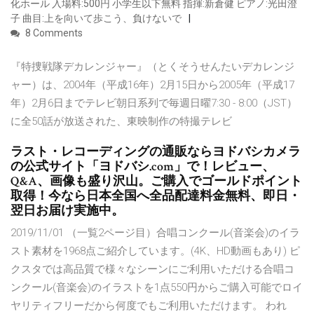
化ホール 入場料:500円 小学生以下無料 指揮:新倉健 ピアノ:光田澄
子 曲目:上を向いて歩こう、負けないで
8 Comments
『特捜戦隊デカレンジャー』（とくそうせんたいデカレンジ
ャー）は、2004年（平成16年）2月15日から2005年（平成17
年）2月6日までテレビ朝日系列で毎週日曜7:30 - 8:00（JST）
に全50話が放送された、東映制作の特撮テレビ
ラスト・レコーディングの通販ならヨドバシカメラ
の公式サイト「ヨドバシ.com」で！レビュー、
Q&A、画像も盛り沢山。ご購入でゴールドポイント
取得！今なら日本全国へ全品配達料金無料、即日・
翌日お届け実施中。
2019/11/01 （一覧2ページ目）合唱コンクール(音楽会)のイラ
スト素材を1968点ご紹介しています。(4K、HD動画もあり) ピ
クスタでは高品質で様々なシーンにご利用いただける合唱コ
ンクール(音楽会)のイラストを1点550円からご購入可能でロイ
ヤリティフリーだから何度でもご利用いただけます。 われ