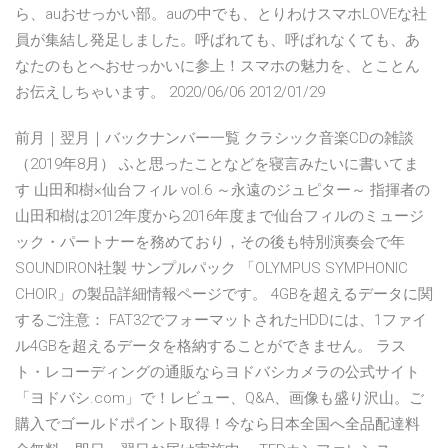
ら、auおせっかい部。auの中でも、とりわけスマホLOVEな社
員が集結し発足しました。呼ばれても、呼ばれなくても、あ
なたのもとへおせっかいに参上！スマホの魅力を、とことん
お伝えしちゃいます。 2020/06/06 2012/01/29
前月｜翌月｜バックナンバー一覧 クラシック音楽CDの雑談
（2019年8月） ふと思ったことなどを寝言みたいに書いてま
す 山田和樹×仙台フィル vol.6 ～永遠のジュピター～ 指揮者の
山田和樹は2012年度から2016年度まで仙台フィルのミュージ
ック・パートナーを務めており，その後も特別演奏会で年
SOUNDIRON社製 サンプルパック 「OLYMPUS SYMPHONIC
CHOIR」の製品詳細情報ページです。 4GBを超えるデータに関
するご注意： FAT32でフォーマットされたHDDには、1ファイ
ル4GBを超えるデータを格納することができません。 ラス
ト・レコーディングの通販ならヨドバシカメラの公式サイト
「ヨドバシ.com」で！レビュー、Q&A、画像も盛り沢山。ご
購入でゴールドポイント取得！今なら日本全国へ全品配達料