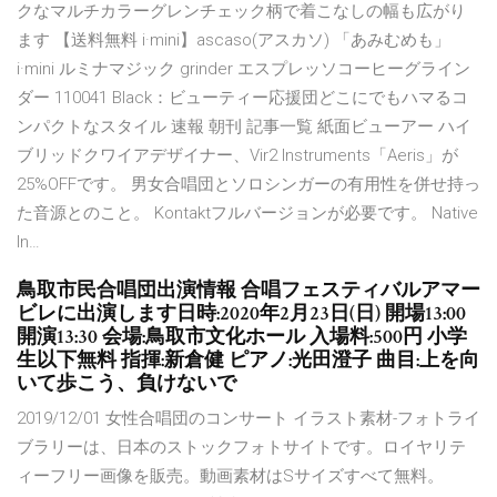
クなマルチカラーグレンチェック柄で着こなしの幅も広がり
ます 【送料無料 i·mini】ascaso(アスカソ) 「あみむめも」
i·mini ルミナマジック grinder エスプレッソコーヒーグライン
ダー 110041 Black：ビューティー応援団どこにでもハマるコ
ンパクトなスタイル 速報 朝刊 記事一覧 紙面ビューアー ハイ
ブリッドクワイアデザイナー、Vir2 Instruments「Aeris」が
25%OFFです。 男女合唱団とソロシンガーの有用性を併せ持っ
た音源とのこと。 Kontaktフルバージョンが必要です。 Native
In…
鳥取市民合唱団出演情報 合唱フェスティバルアマー
ビレに出演します日時:2020年2月23日(日) 開場13:00
開演13:30 会場:鳥取市文化ホール 入場料:500円 小学
生以下無料 指揮:新倉健 ピアノ:光田澄子 曲目:上を向
いて歩こう、負けないで
2019/12/01 女性合唱団のコンサート イラスト素材-フォトライ
ブラリーは、日本のストックフォトサイトです。ロイヤリテ
ィーフリー画像を販売。動画素材はSサイズすべて無料。