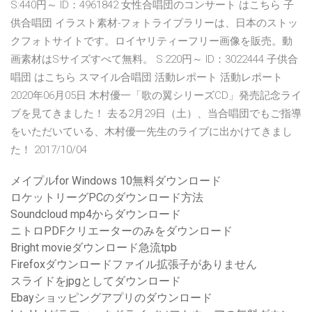
S:440円～ ID：4961842 女性合唱団のコンサート はこちら 子
供合唱団 イラスト素材-フォトライブラリーは、日本のストッ
クフォトサイトです。ロイヤリティーフリー画像を販売。動
画素材はSサイズすべて無料。 S:220円～ ID：3022444 子供合
唱団 はこちら スマイル合唱団 活動レポート 活動レポート
2020年06月05日 木村優一「歌の翼シリーズCD」発売記念ライ
ブを見てきました！ 去る2月29日（土）、当合唱団でもご指導
をいただいている、木村優一先生のライブに出かけてきまし
た！ 2017/10/04
メイプルfor Windows 10無料ダウンロード
ロケットリーグPCのダウンロード方法
Soundcloud mp4からダウンロード
ニトロPDFクリエーターのみをダウンロード
Bright movieダウンロード急流tpb
Firefoxダウンロードファイル拡張子がありません
スライドをjpgとしてダウンロード
Ebayショッピングアプリのダウンロード