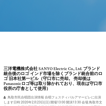
三洋電機株式会社 SANYO Electric Co., Ltd. ブランド
統合後のロゴ インド市場を除くブランド統合前のロ
ゴ 旧本社第一ビル（守口市に売却。 売却後は
Panasonicロゴ等は取り除かれており、現在は守口市
役所の庁舎として使用）
鳥取市民合唱団出演情報 合唱フェスティバルアマービレに出演
します日時:2020年2月23日(日) 開場13:00 開演13:30 会場:鳥取市文