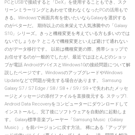
PCとUSBで接続すると「DeX」を使用することもでき、スク
リーンミラーリングとあわせて使わなくなったPCの活用もで
きる。Windowsで画面共有を使いたいならGalaxyを選択する
のがベターだ。 期待以上の出来栄えで人気沸騰中の「Galaxy
S10」シリーズ。きっと機種変更を考えている方も多いのでは
ないでしょうか？ ところで機種変更といえば避けて通れない
のがデータ移行です。 以前は機種変更の際、携帯ショップで
お任せするのが一般的でしたが、最近ではほとんどのショッ
プが電話 AndroidデバイスとWindows10の接続問題について解
説したページです。WindowsのアップグレードやWindows
Updateなどで問題が発生する場合があります。 Samsung
Galaxy S7 / S7 Edge / S8 / S8 + / S9 / S9 +で失われたメッセ
ージとメッセージの添付ファイルを直接復元する. ステップ1.
Android Data Recoveryをコンピューターにダウンロードして
インストールし、完了後にソフトウェアを自動的に起動しま
す。 Galaxy標準音楽プレーヤー「Samsung Music（Galaxy
Music）」を前バージョンに戻す方法。 稀にある「アップデ