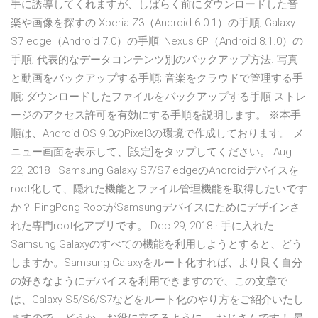
手に誘導してくれますが、しばらく前にダウンロードした音
楽や画像を探すの Xperia Z3（Android 6.0.1）の手順; Galaxy
S7 edge（Android 7.0）の手順; Nexus 6P（Android 8.1.0）の
手順; 代表的なデータコンテンツ別のバックアップ方法. 写真
と動画をバックアップする手順; 音楽をクラウドで管理する手
順; ダウンロードしたファイルをバックアップする手順 ストレ
ージのアクセス許可を有効にする手順を説明します。 ※本手
順は、Android OS 9.0のPixel3の環境で作成しております。 メ
ニュー画面を表示して、[設定]をタップしてください。 Aug
22, 2018 · Samsung Galaxy S7/S7 edgeのAndroidデバイスを
root化して、隠れた機能とファイル管理機能を取得したいです
か？ PingPong RootがSamsungデバイスにためにデザインさ
れた専門root化アプリです。 Dec 29, 2018 · 手に入れた
Samsung Galaxyのすべての機能を利用しようとすると、どう
しますか。Samsung Galaxyをルート化すれば、より良く自分
の好きなようにデバイスを利用できますので、この文章で
は、Galaxy S5/S6/S7などをルート化のやり方をご紹介いたし