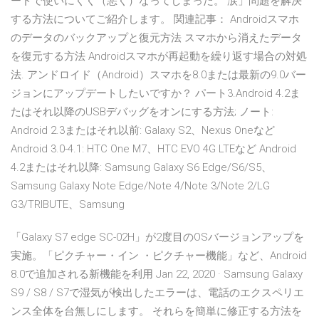
ードで使いにくく（悪く）なってしまった。 涙」問題を解決
する方法についてご紹介します。 関連記事： Androidスマホ
のデータのバックアップと復元方法 スマホから消えたデータ
を復元する方法 Androidスマホが再起動を繰り返す場合の対処
法. アンドロイド（Android）スマホを8.0または最新の9.0バー
ジョンにアップデートしたいですか？ パート3.Android 4.2ま
たはそれ以降のUSBデバッグをオンにする方法; ノート:
Android 2.3またはそれ以前: Galaxy S2、Nexus Oneなど
Android 3.0-4.1: HTC One M7、HTC EVO 4G LTEなど Android
4.2またはそれ以降: Samsung Galaxy S6 Edge/S6/S5、
Samsung Galaxy Note Edge/Note 4/Note 3/Note 2/LG
G3/TRIBUTE、Samsung
「Galaxy S7 edge SC-02H」が2度目のOSバージョンアップを
実施。「ピクチャー・イン ・ピクチャー機能」など、Android
8.0で追加される新機能を利用 Jan 22, 2020 · Samsung Galaxy
S9 / S8 / S7で湿気が検出したエラーは、電話のエクスペリエ
ンス全体を台無しにします。 それらを簡単に修正する方法を