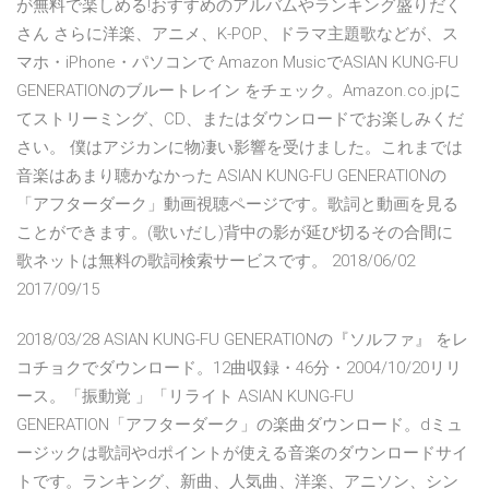
が無料で楽しめる!おすすめのアルバムやランキング盛りだく
さん さらに洋楽、アニメ、K-POP、ドラマ主題歌などが、ス
マホ・iPhone・パソコンで Amazon MusicでASIAN KUNG-FU
GENERATIONのブルートレイン をチェック。Amazon.co.jpに
てストリーミング、CD、またはダウンロードでお楽しみくだ
さい。 僕はアジカンに物凄い影響を受けました。これまでは
音楽はあまり聴かなかった ASIAN KUNG-FU GENERATIONの
「アフターダーク」動画視聴ページです。歌詞と動画を見る
ことができます。(歌いだし)背中の影が延び切るその合間に
歌ネットは無料の歌詞検索サービスです。 2018/06/02
2017/09/15
2018/03/28 ASIAN KUNG-FU GENERATIONの『ソルファ』 をレ
コチョクでダウンロード。12曲収録・46分・2004/10/20リリ
ース。「振動覚 」「リライト ASIAN KUNG-FU
GENERATION「アフターダーク」の楽曲ダウンロード。dミュ
ージックは歌詞やdポイントが使える音楽のダウンロードサイ
トです。ランキング、新曲、人気曲、洋楽、アニソン、シン