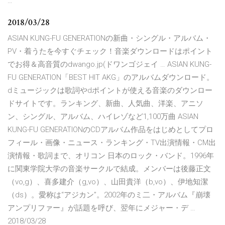
…
2018/03/28
ASIAN KUNG-FU GENERATIONの新曲・シングル・アルバム・
PV・着うたを今すぐチェック！音楽ダウンロードはポイント
でお得＆高音質のdwango.jp(ドワンゴジェイ … ASIAN KUNG-
FU GENERATION「BEST HIT AKG」のアルバムダウンロード。
dミュージックは歌詞やdポイントが使える音楽のダウンロー
ドサイトです。ランキング、新曲、人気曲、洋楽、アニソ
ン、シングル、アルバム、ハイレゾなど1,100万曲 ASIAN
KUNG-FU GENERATIONのCDアルバム作品をはじめとしてプロ
フィール・画像・ニュース・ランキング・TV出演情報・CM出
演情報・歌詞まで、オリコン 日本のロック・バンド。1996年
に関東学院大学の音楽サークルで結成。メンバーは後藤正文
（vo,g）、喜多建介（g,vo）、山田貴洋（b,vo）、伊地知潔
（ds）。愛称は“アジカン”。2002年のミ二・アルバム『崩壊
アンプリファー』が話題を呼び、翌年にメジャー・デ …
2018/03/28