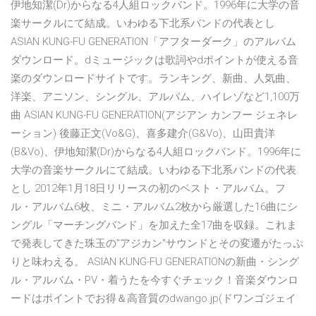
伊地知潔(Dr)からなる4人組ロックバンド。1996年に大学の音
楽サークルにて結成。いわゆる下北系バンドの代表とし
ASIAN KUNG-FU GENERATION「アフターダーク」のアルバム
ダウンロード。dミュージックは歌詞やdポイントが使える音
楽のダウンロードサイトです。ランキング、新曲、人気曲、
洋楽、アニソン、シングル、アルバム、ハイレゾなど1,100万
曲 ASIAN KUNG-FU GENERATION(アジアン カンフー ジェネレ
ーション) 後藤正文(Vo&G)、喜多建介(G&Vo)、山田貴洋
(B&Vo)、伊地知潔(Dr)からなる4人組ロックバンド。1996年に
大学の音楽サークルにて結成。いわゆる下北系バンドの代表
とし 2012年1月18日リリースの初のベスト・アルバム。フ
ル・アルバム6枚、ミニ・アルバム2枚から厳選した16曲にシ
ングル「マーチングバンド」を加えた全17曲を収録。これま
で発表してきた珠玉の"アジカン"サウンドとその変遷がたっぷ
りと味わえる。 ASIAN KUNG-FU GENERATIONの新曲・シング
ル・アルバム・PV・着うたを今すぐチェック！音楽ダウンロ
ードはポイントでお得＆高音質のdwango.jp(ドワンゴジェイ