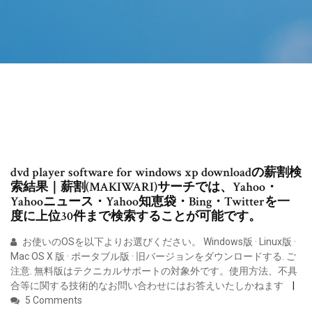
dvd player software for windows xp downloadの薪割検
索結果｜薪割(MAKIWARI)サーチでは、Yahoo・
Yahooニュース・Yahoo知恵袋・Bing・Twitterを一
度に上位30件まで検索することが可能です。
お使いのOSを以下よりお選びください。 Windows版 · Linux版 ·
Mac OS X 版 · ポータブル版 · 旧バージョンをダウンロードする. ご
注意. 無料版はテクニカルサポートの対象外です。使用方法、不具
合等に関する技術的なお問い合わせにはお答えいたしかねます
5 Comments