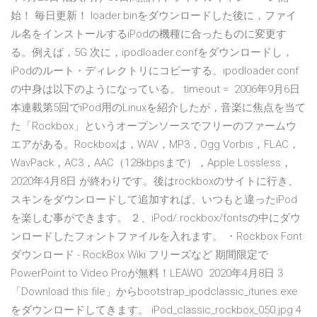
始！ 毎日更新！ loader.binをダウンロードした後に，ファイ
ル名をインストールするiPodの機種に合ったものに変更す
る。例えば，5G 次に，ipodloader.confをダウンロードし，
iPodのルート・ディレクトリにコピーする。ipodloader.conf
の中身は以下のようになっている。 timeout = 2006年9月6日
本連載第5回でiPod用のLinuxを紹介したが，音楽に焦点を当て
た「Rockbox」というオープンソースでフリーのファームウ
エアがある。Rockboxは，WAV，MP3，Ogg Vorbis，FLAC，
WavPack，AC3，AAC（128kbpsまで），Apple Lossless，
2020年4月8日 が終わりです。後はrockboxのサイトに行き、
スキンをダウンロードして追加すれば、いつもと違ったiPod
を楽しむ事ができます。 ２、iPod/.rockbox/fontsの中にダウ
ンロードしたフォントファイルを入れます。 ・Rockbox Font
ダウンロード - RockBox Wiki フリーズなど 期間限定で
PowerPoint to Video Proが無料！LEAWO 2020年4月8日 3
「Download this file」からbootstrap_ipodclassic_itunes.exe
をダウンロードしてきます。 iPod_classic_rockbox_050.jpg 4