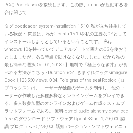
PCにiPod classicを接続します。この際、iTunesが起動する場
合は閉じて
タグ bootloader, system-installation, 15.10. 私が立ち往生して
いる状況： 問題は、私がUbuntu 15.10を私の主要なOSとして
インストールしようとしているということです。 私は
windows 10を持っていてデュアルブートで両方のOSを使おう
としましたが、ある時点で動けなくなりました。だから私の
最も簡単な選択 Oct 04, 2018 · 】無料で『極上うなぎ丼』が食
べれる方法がこちら - Duration: 8:34. きまぐれクックKimagure
Cook 1,123,560 views. 8:34. Foie gras of the sea! Roblox（ロ
ブロックス）は、ユーザーが独自のゲームを制作し、他のユ
ーザーが作成した多種多様なオンラインゲームをプレイでき
る、多人数参加型のオンラインおよびゲーム作成システムプ
ラットフォームである。 無料 camel audio alchemy download
free のダウンロード ソフトウェア UpdateStar - 1,746,000 認
識 プログラム - 5,228,000 既知 バージョン - ソフトウェアニュ