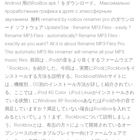
Android 用のRoxBox apk 1 をダウンロード。 Максимально
проработанная графика в дуэте с атмосферным
звучанием. 無料 renamed by roxbox renamer pro のダウンロ
ード ソフトウェア UpdateStar - Rename MP3 Files - easily ?
Rename MP3 Files - automatically? Rename MP3 Files -
exactly as you want? All it is about Rename MP3 Files Pro.
This automatic MP3 file renamer will rename all your MP3
music files. 前回は，iPodの音をより良くするファームウエア
「Rockbox」を紹介した。今回は，実際にiPodにRockboxをイ
ンストールする方法を説明する。RockboxのWebサイトに
は，機種別，OS別のインストール方法が詳しく紹介されてい
る。ここでは，iPod 4G Color（iPod Linuxがインストールされ
ている状態）にWindows XP RockboxあなたはiPodの今の音で
満足していますか？満足していない場合はRockboxを入れて
みるといいでしょう！まず、Rockboxについて説明しましょ
う。Rockboxとは、有志の方々によって開発されているオー
プンソースのポータブルプレイヤー向けファームウェアで