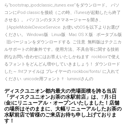
ら“bootstrap_ipodclassic_itunes.exe”をダウンロード。 パソ
コンにiPod classicを接続（この時、iTunesが起動したら終了
させる）。 パソコンのタスクマネージャーを開き、
［AppleMobileDeviceService. お使いのOSを以下よりお選び
ください。 Windows版 · Linux版 · Mac OS X 版 · ポータブル版
· 旧バージョンをダウンロードする. ご注意. 無料版はテクニカ
ルサポートの対象外です。使用方法、不具合等に関する技術
的なお問い合わせにはお答えいたしかねます rockboxで使え
るフォントをどんどん増やしていきましょう！ ダウンロード
した～.fntファイルは プレイヤーの.rockbox/fonts/ に入れて
ください. unicode用フォント † · luminolさんの
ディスクユニオン都内最大の売場面積を誇る当店
「ディスクユニオンお茶の水駅前店」は、7月5日
(金)にリニューアル・オープンいたしました！店舗
の場所はそのままに、大幅リニューアルしたお茶の
水駅前店で皆様のご来店お待ち申し上げておりま
す！