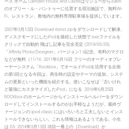
ース ホーム Camden House And Castleはりジューから33km
のオブリー・ル・パントゥーに位置する宿泊施設で、無料Wi-
Fi、レストラン、敷地内の無料専用駐車場を提供しています。
2007年3月12日 Download rbinst.zipをダウンロードして解凍、
ディスクモードにしたiPodを接続した状態で.exeファイルを
クリックで自動的 飛ばし記事を完全否定 (2019/05/29);
「Affinity Photo/Designer」バージョン1.6記念、有料のマクロ
などが無料（11/16 2011年6月16日 フリーのオーディオプレ
ーヤーシステム「Rockbox」でオールドiPodを活用する企画
の第3回となる今回は、再生時の設定やテーマの追加、システ
ムの更新といった機能を紹介する。使いこなせば「古いけれ
ど最強にカスタマイズしたiPod」になる 2016年6月25日
ROCKbox のホームページからインストールヘルパーをダウン
ロードしてインストールするのがお手軽なようだが、最終ヴ
ァージョンの ipod clasic にはいろいろと工夫しないとインス
トールできないらしい。これも情報はあるようである。小生
は G5 2014年3月13日 項目一番上の［Download］か