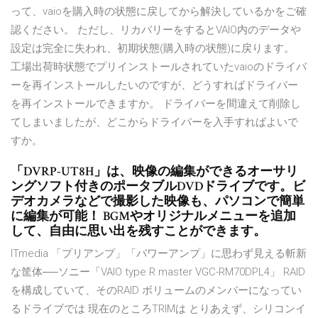
って、vaioを購入時の状態に戻してから解決しているかをご確
認ください。 ただし、リカバリーをするとVAIO内のデータや
設定は完全に失われ、初期状態(購入時の状態)に戻ります。
工場出荷時状態でプリインストールされていたvaioのドライバ
ーを再インストールしたいのですが、どうすればドライバー
を再インストールできますか。 ドライバーを間違えて削除し
てしまいましたが、どこからドライバーを入手すればよいで
すか。
「DVRP-UT8H」は、映像の編集ができるオーサリ
ングソフト付きのポータブルDVDドライブです。ビ
デオカメラなどで撮影した映像も、パソコンで簡単
に編集が可能！ BGMやオリジナルメニューを追加
して、自由に思い出を残すことができます。
ITmedia 「プリアンプ」「パワーアンプ」に思わず見える斬新
な筐体──ソニー「VAIO type R master VGC-RM70DPL4」 RAID
を構成していて、そのRAID ボリュームのメンバーになってい
るドライブでは 現在のところTRIMは とりあえず、シリコンイ