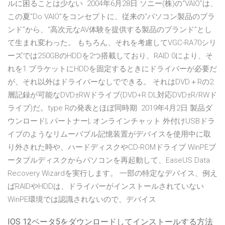
ルに困ることは少ない 2004年6月28日 ソニー(株)の“VAIO”は、
この夏“Do VAIO”をコンセプトに、従来の“パソコン製品のブラ
ンド”から、“高次元なAV体験を提供する製品のブランド”とし
て生まれ変わった。 もちろん、それを考慮してVGC-RA70シリ
ーズでは250GBのHDDを2つ搭載しており、RAID 0により、そ
れを1 ブラケットにHDDを固定するときにドライバーが必要だ
が、それ以外はドライバーなしでできる。 それはDVD＋Rの2
層記録が可能なDVD±RWドライブ(DVD+R DL対応DVD±R/RWド
ライブ)だ。type Rの発表とほぼ同時期 2019年4月2日 製品ダ
ウンロード|; パートナー|; オンラインチャット 外付けUSBドラ
イブのようなリムーバブル記憶装置がデバイスを使用中に取
り外された時や、ハードディスクやCD-ROMドライブ WinPEブ
ータブルディスクからパソコンを再起動して、EaseUS Data
Recovery Wizardを実行します。 一部の特定なデバイス、例え
ばRAIDやHDDは、ドライバーがインストールされていない
WinPE環境では認識されないので、デバイス
IOS 12ベータ5をダウンロードしてインストールする方法