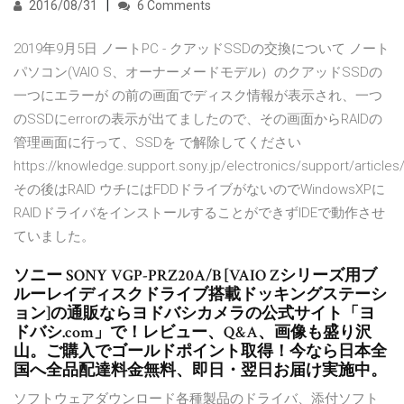
2016/08/31
6 Comments
2019年9月5日 ノートPC - クアッドSSDの交換について ノート
パソコン(VAIO S、オーナーメードモデル）のクアッドSSDの
一つにエラーが の前の画面でディスク情報が表示され、一つ
のSSDにerrorの表示が出てましたので、その画面からRAIDの
管理画面に行って、SSDを で解除してください
https://knowledge.support.sony.jp/electronics/support/articl
その後はRAID ウチにはFDDドライブがないのでWindowsXPに
RAIDドライバをインストールすることができずIDEで動作させ
ていました。
ソニー SONY VGP-PRZ20A/B [VAIO Zシリーズ用ブ
ルーレイディスクドライブ搭載ドッキングステーシ
ョン]の通販ならヨドバシカメラの公式サイト「ヨ
ドバシ.com」で！レビュー、Q&A、画像も盛り沢
山。ご購入でゴールドポイント取得！今なら日本全
国へ全品配達料金無料、即日・翌日お届け実施中。
ソフトウェアダウンロード各種製品のドライバ、添付ソフト