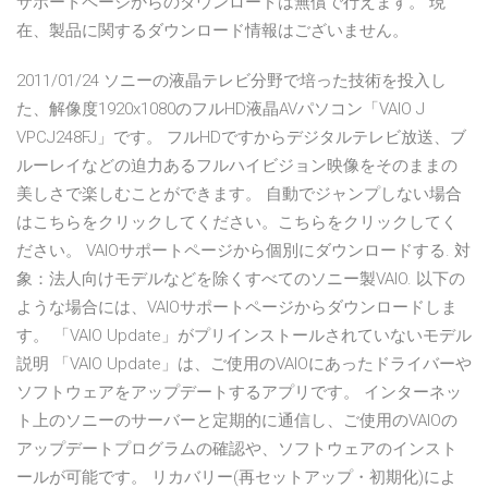
サポートページからのダウンロードは無償で行えます。 現
在、製品に関するダウンロード情報はございません。
2011/01/24 ソニーの液晶テレビ分野で培った技術を投入し
た、解像度1920x1080のフルHD液晶AVパソコン「VAIO J
VPCJ248FJ」です。 フルHDですからデジタルテレビ放送、ブ
ルーレイなどの迫力あるフルハイビジョン映像をそのままの
美しさで楽しむことができます。 自動でジャンプしない場合
はこちらをクリックしてください。こちらをクリックしてく
ださい。 VAIOサポートページから個別にダウンロードする. 対
象：法人向けモデルなどを除くすべてのソニー製VAIO. 以下の
ような場合には、VAIOサポートページからダウンロードしま
す。 「VAIO Update」がプリインストールされていないモデル
説明 「VAIO Update」は、ご使用のVAIOにあったドライバーや
ソフトウェアをアップデートするアプリです。 インターネッ
ト上のソニーのサーバーと定期的に通信し、ご使用のVAIOの
アップデートプログラムの確認や、ソフトウェアのインスト
ールが可能です。 リカバリー(再セットアップ・初期化)によ