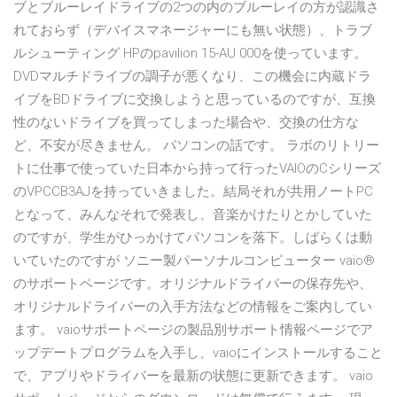
ブとブルーレイドライブの2つの内のブルーレイの方が認識さ
れておらず（デバイスマネージャーにも無い状態）、トラブ
ルシューティング HPのpavilion 15-AU 000を使っています。
DVDマルチドライブの調子が悪くなり、この機会に内蔵ドラ
イブをBDドライブに交換しようと思っているのですが、互換
性のないドライブを買ってしまった場合や、交換の仕方な
ど、不安が尽きません。 パソコンの話です。 ラボのリトリー
トに仕事で使っていた日本から持って行ったVAIOのCシリーズ
のVPCCB3AJを持っていきました。結局それが共用ノートPC
となって、みんなそれで発表し、音楽かけたりとかしていた
のですが、学生がひっかけてパソコンを落下。しばらくは動
いていたのですが ソニー製パーソナルコンピューター vaio®
のサポートページです。オリジナルドライバーの保存先や、
オリジナルドライバーの入手方法などの情報をご案内してい
ます。 vaioサポートページの製品別サポート情報ページでア
ップデートプログラムを入手し、vaioにインストールすること
で、アプリやドライバーを最新の状態に更新できます。 vaio