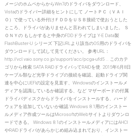
メージのホムペからからWin7のドライバをダウンロード、
Vistaのドライバー詳細をヒントにして ノートＰＣ（ＶＡＩ
Ｏ）で使っている外付けＦＤＤをＵＳＢ接続で使おうとした
ところ、ドライバがありませんと言われてしまいました。 Ｓ
ＯＮＹの もしかすると中身のFDDドライブは Y-E Data製
FlashBuster-U シリーズ 下記URLより該当のOS用のドライバを
ダウンロードして試して見てください。 参考URL：
http://vcl.vaio.sony.co.jp/support/acc/pcga-ufd5 … このカテ
ゴリから検索 SATA RAIDドライバってRAIDを使. 2015年6月8日
ケーブル類など光学ドライブの接続を確認、起動ドライブ関
連を中心にUEFIの設定を見直す、Windowsのインストールメ
ディアを認識しているか確認する、など マザーボードの付属
ドライバディスクからドライバをインストールする、ハード
ウェアを追加していないか確認 Windows 8.1用のインストー
ルメディア作成ツールはMicrosoftのWebサイトよりダウンロ
ードできる。 Windows 8.1のインストールメディアにはAHCI
やRAIDドライバがあらかじめ組み込まれており、インストー