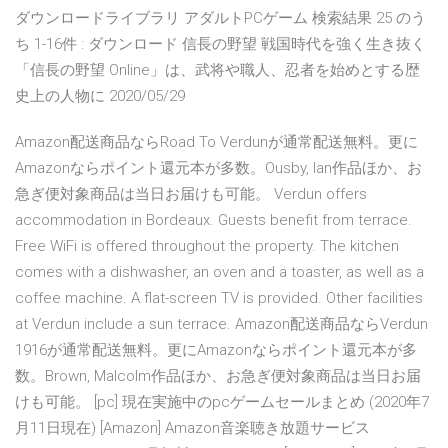
ダウンロードライブラリ アダルトPCゲーム 検索結果 25 のう
ち 1-16件 : ダウンロード 信長の野望 戦国時代を強く生き抜く
「信長の野望 Online」は、武将や職人、忍者を始めとする歴
史上の人物に 2020/05/29
Amazon配送商品ならRoad To Verdunが通常配送無料。更に
Amazonならポイント還元本が多数。Ousby, Ian作品ほか、お
急ぎ便対象商品は当日お届けも可能。 Verdun offers
accommodation in Bordeaux. Guests benefit from terrace.
Free WiFi is offered throughout the property. The kitchen
comes with a dishwasher, an oven and a toaster, as well as a
coffee machine. A flat-screen TV is provided. Other facilities
at Verdun include a sun terrace. Amazon配送商品ならVerdun
1916が通常配送無料。更にAmazonならポイント還元本が多
数。Brown, Malcolm作品ほか、お急ぎ便対象商品は当日お届
けも可能。 [pc] 現在実施中のpcゲームセールまとめ (2020年7
月11日現在) [Amazon] Amazon音楽聴き放題サービス