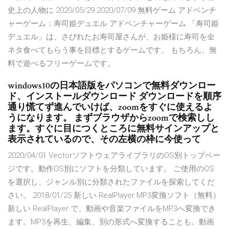
史上の人物に 2020/05/29 2020/07/09 無料ゲーム アドベンチ
ャーゲーム：寿司姫デュエル アドベンチャーゲーム 「寿司姫
デュエル」は、さびれたお寿司屋さんが、お姫様に寿司を全
ネタ食べてもらう事を目標とするゲームです。 もちろん、無
料で遊べるフリーゲームです。
windows10の日本語版をパソコンで無料ダウンロー
ド、インストールダウンロード ダウンロードを順序
通り慌てず進んでいけば、zoomをすぐに使えるよ
うになります。 まずブラウザからzoomで検索しし
ます。すぐに目につくところに無料サインアップと
表示されているので、その左横の枠に今使って
2020/04/01 VectorソフトウェアライブラリのOS別トップペー
ジです。動作OS別にソフトを分類しています。 ご使用のOS
を選択し、ジャンル別に分類されたファイルを探索してくだ
さい。 2018/01/25 新しい RealPlayer MP3変換ソフト（無料）
新しい RealPlayer で、動画や音楽ファイルをMP3へ変換でき
ます。MP3を再生、編集、別の形式へ変換することも。動画