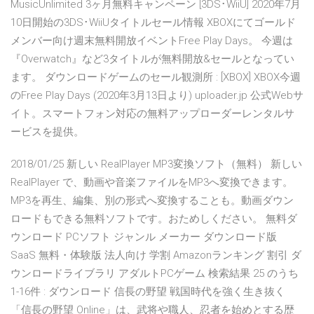
MusicUnlimited 3ヶ月無料キャンペーン [3DS･WiiU] 2020年7月
10日開始の3DS･WiiUタイトルセール情報 XBOXにてゴールド
メンバー向け週末無料開放イベントFree Play Days。 今週は
『Overwatch』など3タイトルが無料開放&セールとなってい
ます。 ダウンロードゲームのセール観測所 : [XBOX] XBOX今週
のFree Play Days (2020年3月13日より) uploader.jp 公式Webサ
イト。スマートフォン対応の無料アップローダーレンタルサ
ービスを提供。
2018/01/25 新しい RealPlayer MP3変換ソフト（無料） 新しい
RealPlayer で、動画や音楽ファイルをMP3へ変換できます。
MP3を再生、編集、別の形式へ変換することも。動画ダウン
ロードもできる無料ソフトです。おためしください。 無料ダ
ウンロード PCソフト ジャンル メーカー ダウンロード版
SaaS 無料・体験版 法人向け 学割 Amazonランキング 割引 ダ
ウンロードライブラリ アダルトPCゲーム 検索結果 25 のうち
1-16件 : ダウンロード 信長の野望 戦国時代を強く生き抜く
「信長の野望 Online」は、武将や職人、忍者を始めとする歴