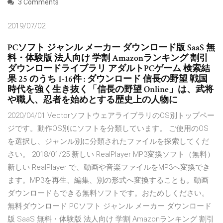
3 Comments
2019/07/02
PCソフト ジャンル メーカー ダウンロード版 SaaS 無
料・体験版 法人向け 学割 Amazonランキング 割引
ダウンロードライブラリ アダルトPCゲーム 検索結
果 25 のうち 1-16件 : ダウンロード 信長の野望 戦国
時代を強く生き抜く「信長の野望 Online」は、武将
や職人、忍者を始めとする歴史上の人物に
2020/04/01 VectorソフトウェアライブラリのOS別トップペー
ジです。動作OS別にソフトを分類しています。 ご使用のOS
を選択し、ジャンル別に分類されたファイルを探索してくだ
さい。 2018/01/25 新しい RealPlayer MP3変換ソフト（無料）
新しい RealPlayer で、動画や音楽ファイルをMP3へ変換でき
ます。MP3を再生、編集、別の形式へ変換することも。動画
ダウンロードもできる無料ソフトです。おためしください。
無料ダウンロード PCソフト ジャンル メーカー ダウンロード
版 SaaS 無料・体験版 法人向け 学割 Amazonランキング 割引