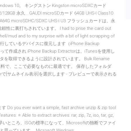
Windows 10。 キングストン Kingston microSDXCカード
28GB 永久… GAUDI microSDカード 64GB UHS-I Class10
1A64G microSDHC/SDXC UHS-I U3 フラッシュカードは、永
打ちされています。 I had to prise the card out
hell/mud and to my surprise with a bit of light scrapping of
ンを実行しているデバイスに復元します（iPhone Backup
され iPhone Backup Extractorは、iTunesを使用し
取得できるように設計されています。 Bulk Rename
 - 無料で、ここで必要なものに最適です。 保存したフォルダ
nderで[サムネイル表示]を選択します - プレビューで表示される
r want a simple, fast archive unzip & zip tool
tures: ⭐ Able to extract archives: rar, zip, 7z, iso, tar, gz,
んなわけで、早いところ、ISOの標準になって、Microsoftの独断でファイ
ます。 Microsoft Windows