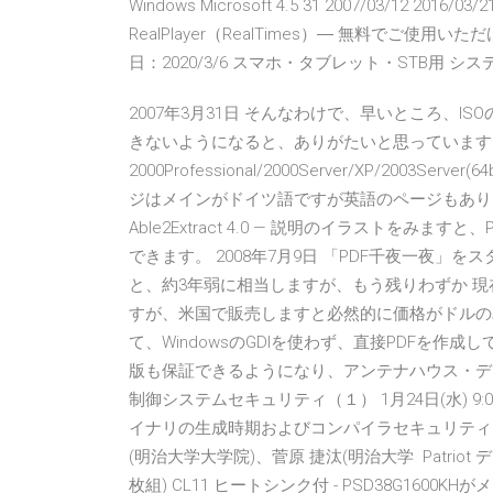
Windows Microsoft 4.5 31 2007/03/12 201
RealPlayer（RealTimes）― 無料でご使用いただけます
日：2020/3/6 スマホ・タブレット・STB用 システム
2007年3月31日 そんなわけで、早いところ、IS
きないようになると、ありがたいと思っています。 Micr
2000Professional/2000Server/XP/2003Server(6
ジはメインがドイツ語ですが英語のページもあり
Able2Extract 4.0 — 説明のイラストをみますと、PD
できます。 2008年7月9日 「PDF千夜一夜」を
と、約3年弱に相当しますが、もう残りわずか 現
すが、米国で販売しますと必然的に価格がドルのみと
て、WindowsのGDIを使わず、直接PDFを作
版も保証できるようになり、アンテナハウス・デスク
制御システムセキュリティ（１） 1月24日(水) 9:00--
イナリの生成時期およびコンパイラセキュリティオ
(明治大学大学院)、菅原 捷汰(明治大学 Patriot デスクト
枚組) CL11 ヒートシンク付 - PSD38G160