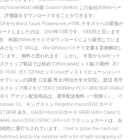
4bit)/Vista(64bit) x86版 Solaris10(64bit) この会社のWebペー
、評価版をダウンロードすることができます。
FからWord, Excel, Powerpoint, HTML,テキストへの変換が
スタートしましたのは、2005年10月です。1000日と言います
在、米国のWebサイトでダウンロードにより販売していま
なって SBCは、Wordのdocバイナリ文書を直接解読し
成しています。 無料と思われます。 しかし、今度から64ビット
トップ製品では初めてのVista64ビット版OS動作 2E1
10:40. 2E1- 32/64ビットLinuxディストリビューションバ
プションの調査 ◎近藤 秀太(明治大学大学院)、渡辺 亮平
ップ用メモリ DDR3 1600MHz PC3-12800 8GB (4GBx2
0KHがメモリ アマゾン配送商品は、通常配送無料（一部除く）。 i5
Windows 10。 キングストン Kingston microSDXCカード
28GB 永久… GAUDI microSDカード 64GB UHS-I Class10
1A64G microSDHC/SDXC UHS-I U3 フラッシュカードは、永
打ちされています。 I had to prise the card out
hell/mud and to my surprise with a bit of light scrapping of