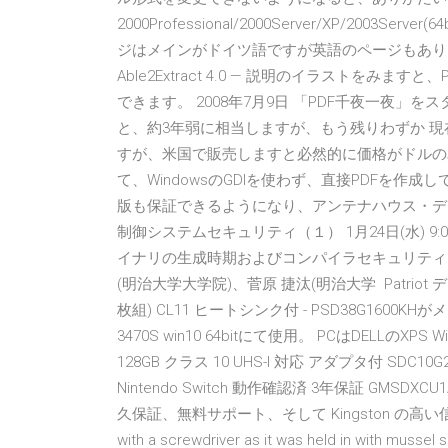
2000Professional/2000Server/XP/2003Server(6
ジはメインがドイツ語ですが英語のページもあり
Able2Extract 4.0 — 説明のイラストをみますと、PD
できます。 2008年7月9日 「PDF千夜一夜」を
と、約3年弱に相当しますが、もう残りわずか 現
すが、米国で販売しますと必然的に価格がドルのみと
て、WindowsのGDIを使わず、直接PDFを作
版も保証できるようになり、アンテナハウス・デスク
制御システムセキュリティ（１） 1月24日(水) 9:00--
イナリの生成時期およびコンパイラセキュリティオ
(明治大学大学院)、菅原 捷汰(明治大学 Patriot デスクト
枚組) CL11 ヒートシンク付 - PSD38G160
3470S win10 64bitにて使用。 PCはDELLのXPS 
128GB クラス 10 UHS-I 対応 アダプタ付 SDC10G2/1
Nintendo Switch 動作確認済 3年保証 GMSDXCU
久保証、無料サポート、そして Kingston の高い信頼性に裏
with a screwdriver as it was held in with mussel s