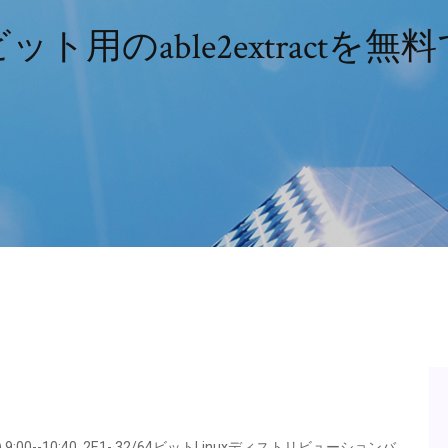
 64ビット用のable2extrac
0--10:40. 2E1- 32/64ビットLinuxディストリビューションバ