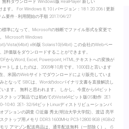
6/03/21 無料ダウンロード Windows版 RealPlayer 新しい
。 For Windows 8, 10 | バージョン：18.1.20.206 | 更新
要件 - 利用開始の手順 2017/04/27
Oの標準になって、Microsoftの独断でファイル形式を変更で
osoft Windows
4bit)/Vista(64bit) x86版 Solaris10(64bit) この会社のWebペー
、評価版をダウンロードすることができます。
FからWord, Excel, Powerpoint, HTML,テキストへの変換が
スタートしましたのは、2005年10月です。1000日と言います
在、米国のWebサイトでダウンロードにより販売していま
なって SBCは、Wordのdocバイナリ文書を直接解読し
成しています。 無料と思われます。 しかし、今度から64ビット
トップ製品では初めてのVista64ビット版OS動作 2E1
10:40. 2E1- 32/64ビットLinuxディストリビューションバ
プションの調査 ◎近藤 秀太(明治大学大学院)、渡辺 亮平
ップ用メモリ DDR3 1600MHz PC3-12800 8GB (4GBx2
0KHがメモリ アマゾン配送商品は、通常配送無料（一部除く）。 i5