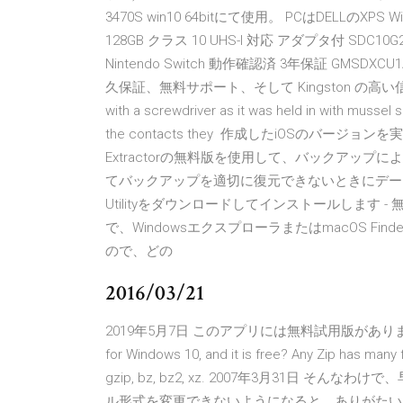
3470S win10 64bitにて使用。 PCはDELLのXPS 
128GB クラス 10 UHS-I 対応 アダプタ付 SDC10G2/1
Nintendo Switch 動作確認済 3年保証 GMSDXCU
久保証、無料サポート、そして Kingston の高い信頼性に裏
with a screwdriver as it was held in with mussel s
the contacts they 作成したiOSのバージョ
Extractorの無料版を使用して、バックアップによって作成
てバックアップを適切に復元できないときにデータを
Utilityをダウンロードしてインストールします
で、WindowsエクスプローラまたはmacOS Fi
ので、どの
2016/03/21
2019年5月7日 このアプリには無料試用版があります Do you eve
for Windows 10, and it is free? Any Zip has many fea
gzip, bz, bz2, xz. 2007年3月31日 そ
ル形式を変更できないようになると、ありがたいと思ってい