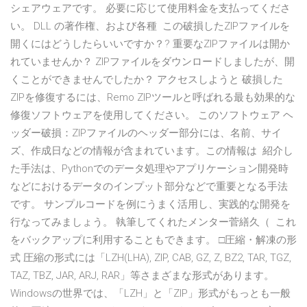
シェアウェアです。 必要に応じて使用料金を支払ってくださ
い。 DLL の著作権、および各種 この破損したZIPファイルを
開くにはどうしたらいいですか？? 重要なZIPファイルは開か
れていませんか？ ZIPファイルをダウンロードしましたが、開
くことができませんでしたか？ アクセスしようと 破損した
ZIPを修復するには、Remo ZIPツールと呼ばれる最も効果的な
修復ソフトウェアを使用してください。 このソフトウェア ヘ
ッダー破損：ZIPファイルのヘッダー部分には、名前、サイ
ズ、作成日などの情報が含まれています。この情報は 紹介し
た手法は、Pythonでのデータ処理やアプリケーション開発時
などにおけるデータのインプット部分などで重要となる手法
です。 サンプルコードを例にうまく活用し、実践的な開発を
行なってみましょう。 執筆してくれたメンター菅繕久（ これ
をバックアップに利用することもできます。 □圧縮・解凍の形
式 圧縮の形式には「LZH(LHA), ZIP, CAB, GZ, Z, BZ2, TAR, TGZ,
TAZ, TBZ, JAR, ARJ, RAR」等さまざまな形式があります。
Windowsの世界では、「LZH」と「ZIP」形式がもっとも一般