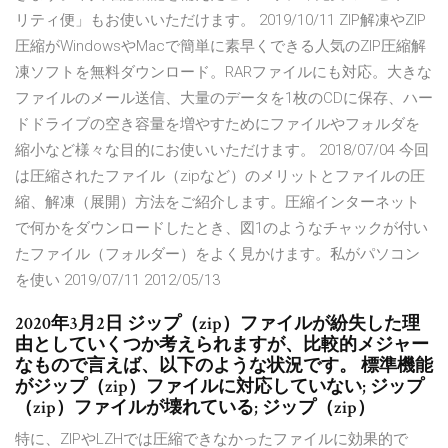
リティ便」もお使いいただけます。 2019/10/11 ZIP解凍やZIP
圧縮がWindowsやMacで簡単に素早くできる人気のZIP圧縮解
凍ソフトを無料ダウンロード。RARファイルにも対応。大きな
ファイルのメール送信、大量のデータを1枚のCDに保存、ハー
ドドライブの空き容量を増やすためにファイルやフォルダを
縮小など様々な目的にお使いいただけます。 2018/07/04 今回
は圧縮されたファイル（zipなど）のメリットとファイルの圧
縮、解凍（展開）方法をご紹介します。圧縮インターネット
で何かをダウンロードしたとき、図1のようなチャックが付い
たファイル（フォルダー）をよく見かけます。私がパソコン
を使い 2019/07/11 2012/05/13
2020年3月2日 ジップ（zip）ファイルが紛失した理
由としていくつか考えられますが、比較的メジャー
なもので言えば、以下のような状況です。 標準機能
がジップ（zip）ファイルに対応していない; ジップ
（zip）ファイルが壊れている; ジップ（zip）
特に、ZIPやLZHでは圧縮できなかったファイルに効果的で