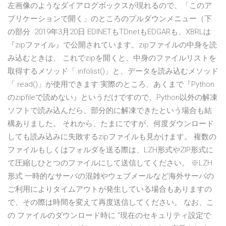
左画像のようなダイアログボックスが現れるので、「このア
プリケーションで開く」のところのプルダウンメニュー（下
の部分 2019年3月20日 EDINETもTDnetもEDGARも、XBRLは
『zipファイル』で公開されています。zipファイルの中身を読
み込むときは、 これでzipを開くと、中身のファイルリストを
取得するメソッド「.infolist()」と、データを読み込むメソッド
「.read()」が使用できます 実際のところ、あくまで『Python
のzipfileで読めない』というだけですので、Python以外の解凍
ソフトで読み込んだら、部分的に解凍できたという場合も結
構ありました。 それから、たまにですが、何度ダウンロード
しても読み込みに失敗するzipファイルも見かけます。 複数の
ファイルもしくはフォルダを送る際は、LZH形式やZIP形式に
て圧縮しひとつのファイルにして送信してください。 ※LZH
形式 一時的なサーバの混雑やウェブメールなど海外サーバの
ご利用によりタイムアウトが発生している場合もありますの
で、その際は時間を変えて再度送信してください。 なお、こ
の ファイルのダウンロード時に "現在のセキュリティ設定で