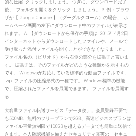
的な圧縮 クリックしましょう。 つぎに、ダウンロード完了
後、. フォルダを開くをクリック. しましょう。 3. 例：ブラウ
ザが【 Google Chrome 】（グーグルクローム）の場合、. ホ
ームページ画⾯の左下にダウンロード中のファイルが表⽰さ
れます。 A. 【ダウンロードから保存の⼿順は 2015年4月2日
インターネットからダウンロードしたファイルや、メールで
受け取った添付ファイルを開くことができなくなりました。
ファイル名の.（ピリオド）から右側の部分を拡張子と言いま
す。 拡張子は、そのファイルがどのような種類かを示すもの
です。 Windowsが対応している標準的な動画ファイルです。
.zip. ファイルの圧縮形式の一種です。 Windows標準の機能
で、圧縮されたファイルを展開できます。 ファイルを展開す
る
大容量ファイル転送サービス「データ便」。会員登録不要で
も500MB、無料のフリープランで2GB、高速ビジネスプランは
ファイル容量無制限で100GBを超えるデータでも簡単に送信で
きます。本人確認機能を備えたセキュリティ充実の「セキュ