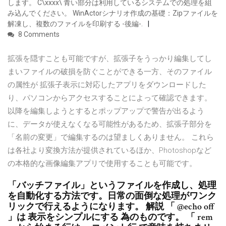
します。 C\xxxx\ 青い部分は利用しているシステムでの処理を組
み込んでください。 WinActorシナリオ作成の基礎：Zipファイルを
解凍し、複数のファイルを印刷する -後編-.
8 Comments
拡張を隠すことも可能ですが、拡張子をうっかり編集してし
まいファイルの破損を防ぐことができる一方、そのファイル
の属性が 拡張子表示に対応したアプリをダウンロードした
り、パソコンからアクセスすることによって確認できます。
以降を編集しようとするとポップアップで警告が出るよう
に、データが使えなくなる可能性があるため、拡張子部分を
「名前の変更」で編集するのは望ましくありません。 これら
は各社より変換方法が提供されているほか、Photoshopなど
の本格的な画像編集アプリで使用することも可能です。
「バッチファイル」というファイルを作成し、処理
を自動化する方法です。日常の面倒な処理がワンク
リックで行えるようになります。 解説 「 @echo off
」は 表示をシンプルにする 為のものです。 「 rem