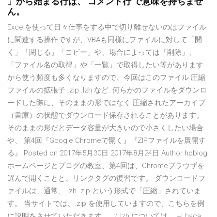
」から始まる行は、 コメント行 で意味を持ちませ
ん。
Excelを使って日々仕事をする中で切り離せないのはファイル
に関連する操作ですが、VBAも同様にファイルに対して「開
く」「閉じる」「コピー」や、場合によっては「削除」、
「ファイル名の取得」や「一覧」で取得したい等があります
から使う頻度も多くなりますので、今回はこのファイル 圧縮
ファイルの拡張子 .zip .lzh など. 何らかのファイルをダウンロ
ードした際に、そのままの形ではなく 圧縮されたアーカイブ
（書庫）の状態でダウンロード保存されることがあります。
そのままの形だとデータ容量が大きいので小さくしたい場合
や、 第4回『Google Chromeで開く』『ZIPファイルを展開す
る』 Posted on 2017年5月30日 2017年8月24日 Author hpblog
ホームページとブログの教室、第4回は、Chromeブラウザを
選んで開くことと、リンクタグの復習です。 ダウンロードフ
ァイルは、通常、.lzh .zip という形式で「圧縮」されていま
す。 当サイトでは、.zip を使用していますので、こちらを例
に説明をさせていただきます。 （.lzh については、 +Lhaca