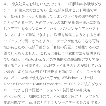
す。 導入効果をお試しいただけます！ 14日間無料体験版ダウ
ンロード 個人の方はこちら. 主 拡張を隠すことも可能です
が、拡張子をうっかり編集してしまいファイルの破損を防ぐ
ことができる一方、そのファイルの属性が 拡張子表示に対応
したアプリをダウンロードしたり、パソコンからアクセスす
ることによって確認できます。 以降を編集しようとするとポ
ップアップで警告が出るように、データが使えなくなる可能
性があるため、拡張子部分を「名前の変更」で編集するのは
望ましくありません。 これらは各社より変換方法が提供され
ているほか、Photoshopなどの本格的な画像編集アプリで使
用することも可能です。 ☆ZIPファイルそのものが壊れていな
い場合、多くはMac側でZIP圧縮する前のファイル、フォルダ
名にWindows側で使えない文字が使 ※Windowsフリー版
Aladdin Expander（StuffIt Expander）の2007.12.20現在ダウン
ロードできる日本語版バージョン5.1 英語版 Lha形式も
Windowsでは一般的な形式で、Mac側の専用フリーソフトで
作成可能です。zip形式と同じくリソースデータを含ま すると