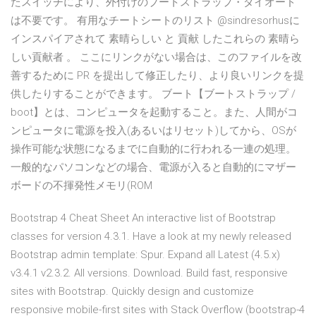
たスイッチにより、外付けのブートストラップ・ダイオード
は不要です。 有用なチートシートのリスト @sindresorhusに
インスパイアされて 素晴らしい と 貢献 したこれらの 素晴ら
しい貢献者 。 ここにリンクがない場合は、このファイルを改
善するために PR を提出して修正したり、より良いリンクを提
供したりすることができます。 ブート【ブートストラップ /
boot】とは、コンピュータを起動すること。また、人間がコ
ンピュータに電源を投入(あるいはリセット)してから、OSが
操作可能な状態になるまでに自動的に行われる一連の処理。
一般的なパソコンなどの場合、電源が入ると自動的にマザー
ボードの不揮発性メモリ(ROM
Bootstrap 4 Cheat Sheet An interactive list of Bootstrap
classes for version 4.3.1. Have a look at my newly released
Bootstrap admin template: Spur. Expand all Latest (4.5.x)
v3.4.1 v2.3.2. All versions. Download. Build fast, responsive
sites with Bootstrap. Quickly design and customize
responsive mobile-first sites with Stack Overflow (bootstrap-4