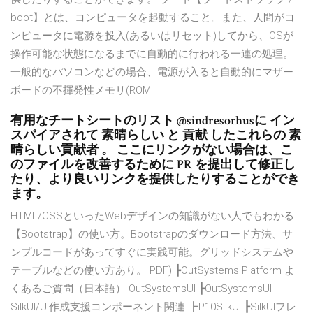
boot】とは、コンピュータを起動すること。また、人間がコ
ンピュータに電源を投入(あるいはリセット)してから、OSが
操作可能な状態になるまでに自動的に行われる一連の処理。
一般的なパソコンなどの場合、電源が入ると自動的にマザー
ボードの不揮発性メモリ(ROM
有用なチートシートのリスト @sindresorhusに イン
スパイアされて 素晴らしい と 貢献 したこれらの 素
晴らしい貢献者 。 ここにリンクがない場合は、こ
のファイルを改善するために PR を提出して修正し
たり、より良いリンクを提供したりすることができ
ます。
HTML/CSSといったWebデザインの知識がない人でもわかる
【Bootstrap】の使い方。Bootstrapのダウンロード方法、サ
ンプルコードがあってすぐに実践可能。グリッドシステムや
テーブルなどの使い方あり。 PDF) ┣OutSystems Platform よ
くあるご質問（日本語） OutSystemsUI ┣OutSystemsUI
SilkUI/UI作成支援コンポーネント関連 ┣P10SilkUI ┣SilkUIフレ