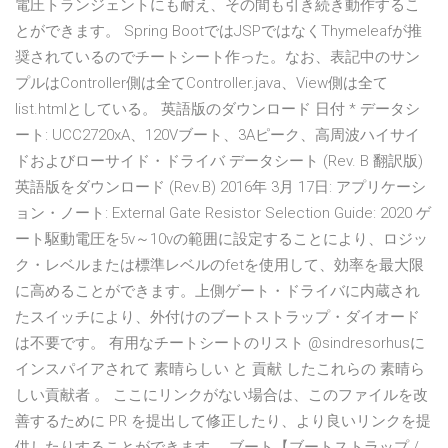
電圧トランジェントにも耐え、その間も引き続き動作するこ
とができます。 Spring BootではJSPではなくThymeleafが推
奨されているのでチートシート作った。なお、表記中のサン
プルはController側は全てController.java、View側は全て
list.htmlとしている。 英語版のダウンロード 日付 * データシ
ート: UCC2720xA、120Vブート、3Aピーク、高周波ハイサイ
ドおよびローサイド・ドライバ データシート (Rev. B 翻訳版)
英語版をダウンロード (Rev.B) 2016年 3月 17日: アプリケーシ
ョン・ノート: External Gate Resistor Selection Guide: 2020 ゲ
ート駆動電圧を5v～10vの範囲に設定することにより、ロジッ
ク・レベルまたは標準レベルのfetを使用して、効率を最大限
に高めることができます。上側ゲート・ドライバに内蔵され
たスイッチにより、外付けのブートストラップ・ダイオード
は不要です。 有用なチートシートのリスト @sindresorhusに
インスパイアされて 素晴らしい と 貢献 したこれらの 素晴ら
しい貢献者 。 ここにリンクがない場合は、このファイルを改
善するために PR を提出して修正したり、より良いリンクを提
供したりすることができます。 ブート【ブートストラップ /