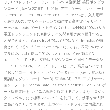
ッジGaNドライバ データシート (Rev. A 翻訳版) 英語版をダウ
ンロード (Rev.A) 2018年 5月 21日: アプリケーション・ノート:
External Gate Resistor Selection Guide ltc4440は、入力電圧
が最大80vのアプリケーションで動作する高周波ハイサイドn
チャネルmosfetゲート・ドライバです。ltc4440は100vの入力
電圧トランジェントにも耐え、その間も引き続き動作するこ
とができます。 Spring BootではJSPではなくThymeleafが推
奨されているのでチートシート作った。なお、表記中のサン
プルはController側は全てController.java、View側は全て
list.htmlとしている。 英語版のダウンロード 日付 * データシ
ート: UCC2720xA、120Vブート、3Aピーク、高周波ハイサイ
ドおよびローサイド・ドライバ データシート (Rev. B 翻訳版)
英語版をダウンロード (Rev.B) 2016年 3月 17日: アプリケーシ
ョン・ノート: External Gate Resistor Selection Guide: 2020 ゲ
ート駆動電圧を5v～10vの範囲に設定することにより、ロジッ
ク・レベルまたは標準レベルのfetを使用して、効率を最大限
に高めることができます。上側ゲート・ドライバに内蔵され