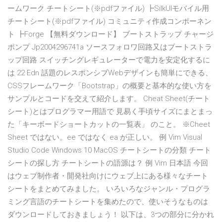
ームワーク チートシート(※pdfファイル) ┣SilkUIモバイル用
チートシート(※pdfファイル) コミュニティ作成コンポーネン
ト ┣Forge 【無料ダウンロード】 ブートストラップ チャージ
ポンプ Jp2004296741a ソースフォロワ回路又はブートストラ
ップ回路 スイッチングレギュレーターで電力を安定化するに
は 22 Edn 話題のレスポンシブWebデザインも簡単にできる、
CSSフレームワーク「Bootstrap」の概要と基本的な使い方を
サンプルとコードを交えて紹介します。 Cheat Sheet(チート
シート)とはプログラマー用語で 見易く手頃サイズにまとまっ
た「キーボードショートカットの一覧表」 のこと。 ※Cheet
Sheet ではない。ee ではなく ea が正しい。 例 Vim Visual
Studio Code Windows 10 MacOS チートシートの分類 チート
シートの探し方 チートシートの語源は？ 例 Vim 日本語 今回
はウェブ制作者・開発社向けにウェブ上にある様々なチート
シートをまとめてみました。 いろいろなジャンル・プログラ
ミング言語のチートシートを集めたので、使いそうなものは
ダウンロードしておきましょう！ 以下は、3つの部分に分かれ