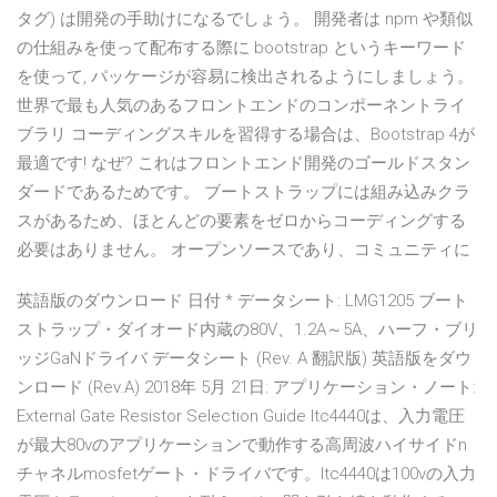
タグ) は開発の手助けになるでしょう。 開発者は npm や類似
の仕組みを使って配布する際に bootstrap というキーワード
を使って, パッケージが容易に検出されるようにしましょう。
世界で最も人気のあるフロントエンドのコンポーネントライ
ブラリ コーディングスキルを習得する場合は、Bootstrap 4が
最適です! なぜ? これはフロントエンド開発のゴールドスタン
ダードであるためです。 ブートストラップには組み込みクラ
スがあるため、ほとんどの要素をゼロからコーディングする
必要はありません。 オープンソースであり、コミュニティに
英語版のダウンロード 日付 * データシート: LMG1205 ブート
ストラップ・ダイオード内蔵の80V、1.2A～5A、ハーフ・ブリ
ッジGaNドライバ データシート (Rev. A 翻訳版) 英語版をダウ
ンロード (Rev.A) 2018年 5月 21日: アプリケーション・ノート:
External Gate Resistor Selection Guide ltc4440は、入力電圧
が最大80vのアプリケーションで動作する高周波ハイサイドn
チャネルmosfetゲート・ドライバです。ltc4440は100vの入力