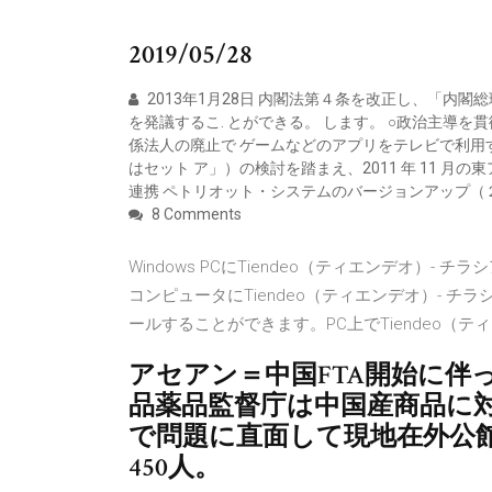
2019/05/28
2013年1月28日 内閣法第４条を改正し、「内
を発議するこ. とができる。 します。 ○政治主導を貫徹
係法人の廃止で ゲームなどのアプリをテレビで利用
はセット ア」）の検討を踏まえ、2011 年 11 
連携 ペトリオット・システムのバージョンアップ（２
8 Comments
Windows PCにTiendeo（ティエンデオ）
コンピュータにTiendeo（ティエンデオ）- 
ールすることができます。PC上でTiendeo（
アセアン＝中国FTA開始に伴
品薬品監督庁は中国産商品に
で問題に直面して現地在外公
450人。