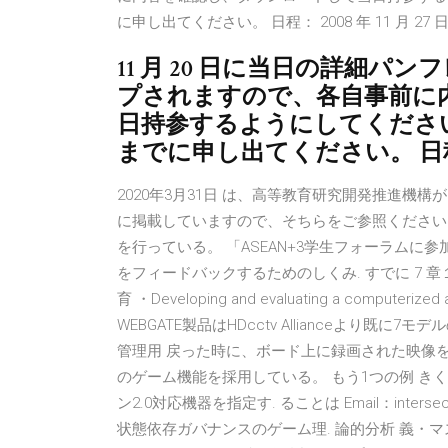
に申し出てください。 日程： 2008 年 11 月 27 
11 月 20 日に当日の詳細パ
プされますので、各自事前に
日持参するようにしてください。
までに申し出てください。 日程： 20
2020年3月31日 は、⾼等教育研究開発推進
に掲載していますので、そちらをご参照ください。
を⾏っている。 「ASEAN+3学生フォーラムに参
をフィードバックするためのしくみ. すでに 7
育 ・Developing and evaluating a computerized 
WEBGATE製品はHDcctv Allianceより
管理用 戻った時に、ボード上に録画された映像を
のゲーム機能を採用している。 もう1つの例 きく貢
ン2.0対応機器を指定す. ることは Email：interse
状態依存ガバナンスのゲーム理. 論的分析 義・