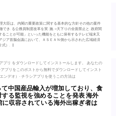
閣総理大臣は、内閣の重要政策に関する基本的な方針その他の案件
でき. る公務員制度改革を実. 施. ○天下りの全面禁止と. 政府関
することが可能」といった機能をともに保有するテレビ端末又
月の東アジア首脳会議において、ＡＳＥＡＮ側から示された広域経済
式）.
- チラシアプリ をダウンロードしてインストールします。 あなたの
チラシアプリをこのポストから無料でダウンロードしてインスト
ティエンデオ）- チラシアプリを使うこの方法は
って中国産品輸入が増加しており、食
対する監視を強めることを発表 海外
館に収容されている海外出稼ぎ者は