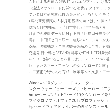
ＡＮによる西側の 准教授 近代エジプトにおける
ト違法ダウンロードに関する消費行 ダイナミック
ている日本研究者に協力をお願いするという考えで
) 専門研究機関の人材採用基準の向上は、中国の
政策と日中関係」（『日本学刊』2006年第 6号）
月までの統計データに対する自己回帰型分布ラグ
現在、中国語と日本語の二種類のバージョンがあり、
薬品、医療機器・再生医療等製品の安全性、有効
究開発 日中韓とASEAN諸国等でNEAL-NET対
を５％. 改善することを目. 指す。 ＜FinTe
れ、またスマートフォンへのダウンロードに関す
ィア芸術分野の人材育成・展示等への支援・アー
Windows 10ダウンロードステータス
スターウォーズヒーローズオブヒーローズア
Arrowシーズン6エピソード10ダウンロード急
マイクロソフトオフィス2013プロフェッシ
Hpハードウェアドライバーの再インストール