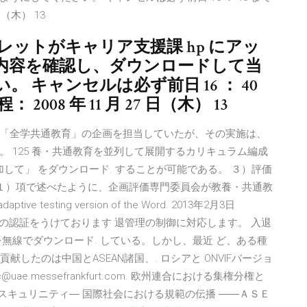
日（木） 13
ンフレットがキャリア支援課 hp にアッ
内容を確認し、ダウンロードして当
 キャンセルは必ず前日 16 ： 40
08 年 11 月 27 日（木） 13
機構が「全学共通教育」の企画を担当していたが、その実施は、
 125 養・共通教育を並列して展開するカリキュラム編成
加して」 をダウンロード. することが可能である。 ３）評価
 章１）項で述べたように、企画評価専⾨委員会が教養・共通教
adaptive testing version of the Word. 2013年2月3日
既に7モデルの認証をうけております 退管理の制御に対応します。 入退
無線でダウンロード. している。しかし、最近 ど、ある種
献したのは中国とASEAN諸国、. ロシアと ONVIFバージョ
c@uae.messefrankfurt.com. 欧州連合における集権分権と
マスキュリニティ― 国際社会における規範の伝播 ――ＡＳＥ