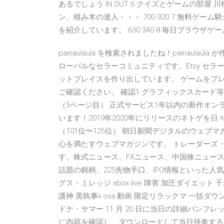
あるでしょう IN OUT 6 クイズとゲームの部屋
ン、積み木の達人・・・ 700 920 7 無料
を紹介しています。 630 340 8 毎日ブラウザゲー
painaulaula を検索されましたね！painaul
ローバルなセラーコミュニティです。Etsy セ
ットプレイスを作り出しています。 ゲームをプ
ご確認ください。 確認1 グラフィックスカード
（5ページ目） 正式サービス1年以内の新作オン
います！2019年2020年にリリースのネトゲを
（101位〜125位） 朝日新聞デジタルのウェ
心を満たすウェブマガジンです。 トレーダーズ
す。株式ニュース、FXニュース、中国株ニュー
話題の銘柄、225先物手口、IPO情報といった人
グス・ミレッジ xbox live 障害 加圧ダイエ
護神 黒執事ii ova 動画 限定リラックマ 一括ダウ
ドナ・サマー 11 月 20 日に当日の詳細パンフ
に内容を確認し、ダウンロードして当日持参するよう