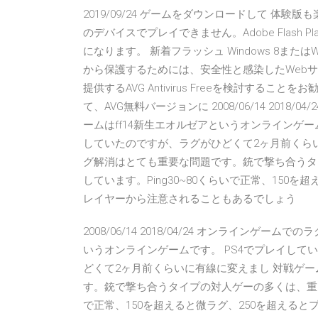
2019/09/24 ゲームをダウンロードして 体
のデバイスでプレイできません。Adobe Flash
になります。 新着フラッシュ Windows 8また
から保護するためには、安全性と感染したWeb
提供するAVG Antivirus Freeを検討することを
て、AVG無料バージョンに 2008/06/14 201
ームはff14新生エオルゼアというオンラインゲー
していたのですが、ラグがひどくて2ヶ月前くら
グ解消はとても重要な問題です。銃で撃ち合うタイ
しています。Ping30~80くらいで正常、150
レイヤーから注意されることもあるでしょう
2008/06/14 2018/04/24 オンラインゲ
いうオンラインゲームです。 PS4でプレイし
どくて2ヶ月前くらいに有線に変えまし 対戦ゲ
す。銃で撃ち合うタイプの対人ゲーの多くは、重さを
で正常、150を超えると微ラグ、250を超える