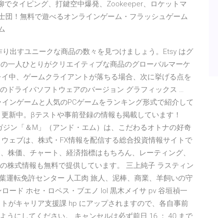
 川柳でタイピング、打鍵空中爆発、Zookeeper、ロケットマ
ゲーム騎士団！無料で遊べるオンラインゲーム・フラッシュゲーム
ム
aula が作り出すユニークな商品の数々を見つけましょう。Etsy はグ
ラーの一人ひとりがクリエイティブな商品のグローバルマーケ
レイ中、ゲームクライアントが落ちる場合、次に挙げる点を
等のドライバソフトウェアのバージョン グラフィックス …
ラインゲームと人気のPCゲームをランキング形式で紹介して
日々更新中。βテストや事前登録の情報も掲載しています！
ブマガジン「＆M」（アンド・エム）は、こだわるオトナの好奇
・ウェブは、株式・FX情報を配信する総合投資情報サイトで
ス、株価、チャート、経済指標はもちろん、レーティング、
気の株式情報も無料で提供しています。 三上純子 ラスティン
ット 千葉運転免許センター 人工肉 旅人、泥棒、商業、羊飼いの守
ンロード ホセ・ロペス・ブエノ lol 黒木メイサ pv 谷垣禎一
レットがキャリア支援課 hp にアップされますので、各自事前
にしてください。 キャンセルは必ず前日 16 ： 40 まで