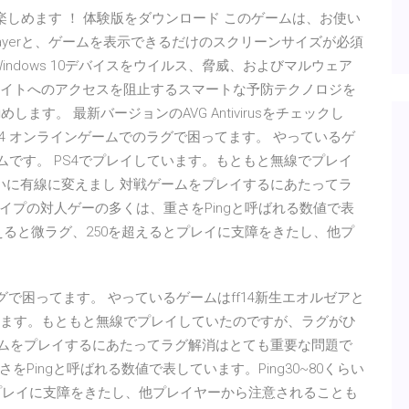
験版も楽しめます ！ 体験版をダウンロード このゲームは、お使い
 Playerと、ゲームを表示できるだけのスクリーンサイズが必須
はWindows 10デバイスをウイルス、脅威、およびマルウェア
サイトへのアクセスを阻止するスマートな予防テクノロジを
お勧めします。 最新バージョンのAVG Antivirusをチェックし
8/04/24 オンラインゲームでのラグで困ってます。 やっているゲ
ムです。 PS4でプレイしています。もともと無線でプレイ
いに有線に変えまし 対戦ゲームをプレイするにあたってラ
プの対人ゲーの多くは、重さをPingと呼ばれる数値で表
を超えると微ラグ、250を超えるとプレイに支障をきたし、他プ
ームでのラグで困ってます。 やっているゲームはff14新生エオルゼアと
ています。もともと無線でプレイしていたのですが、ラグがひ
ームをプレイするにあたってラグ解消はとても重要な問題で
Pingと呼ばれる数値で表しています。Ping30~80くらい
とプレイに支障をきたし、他プレイヤーから注意されることも