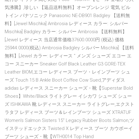
気沸騰】,珍しい 【返品送料無料】オーブンレンジ 電気 ビル
トイン パナソニック Panasonic NE-DB901 Badgley 【送料無
料】[Jewel Mischka] Ambrosia レディース カラー: シルバー
Mischka] Badgley カラー: シルバー Ambrosia 【送料無料】
[Jewel レディース 当店通常価格37600.0000円 (税込) 価格
25944.0000(税込) Ambrosia Badgley シルバー Mischka] 【送料
無料】[Jewel カラー: レディース " メンズ シューズ エコー エ
コー スニーカー Sneaker Golf Black Leather G3 GORE-TEX
Leather BIOM,エコー レディース ブーツ・レインブーツ シュ
ーズ Touch 15 B Ankle Boot Coffee Cow Sued,アディダス
adidas レディース スニーカー シューズ・靴【Superstar Bold
Shoes】White/Black ライトグレー イシカワ シューズ シュー
ズ ISHIKAWA 靴 レディース スニーカー ライトグレー,エクスト
ラタフ レディース ブーツ＆レインブーツ シューズ XTRATUF
Women's Salmon Sisters 15'' Legacy Rubber Boots Salmon,ツ
イステッドエックス Twisted X レディース ブーツ カウボーイ
ブーツ シューズ・靴【WTH0014 Top Hand