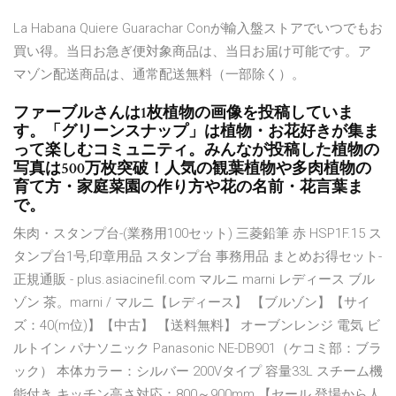
La Habana Quiere Guarachar Conが輸入盤ストアでいつでもお
買い得。当日お急ぎ便対象商品は、当日お届け可能です。ア
マゾン配送商品は、通常配送無料（一部除く）。
ファーブルさんは1枚植物の画像を投稿していま
す。「グリーンスナップ」は植物・お花好きが集ま
って楽しむコミュニティ。みんなが投稿した植物の
写真は500万枚突破！人気の観葉植物や多肉植物の
育て方・家庭菜園の作り方や花の名前・花言葉ま
で。
朱肉・スタンプ台-(業務用100セット) 三菱鉛筆 赤 HSP1F.15 ス
タンプ台1号,印章用品 スタンプ台 事務用品 まとめお得セット-
正規通販 - plus.asiacinefil.com マルニ marni レディース ブル
ゾン 茶。marni / マルニ【レディース】 【ブルゾン】【サイ
ズ：40(m位)】【中古】 【送料無料】 オーブンレンジ 電気 ビ
ルトイン パナソニック Panasonic NE-DB901（ケコミ部：ブラ
ック） 本体カラー：シルバー 200Vタイプ 容量33L スチーム機
能付き キッチン高さ対応：800～900mm 【セール 登場から人