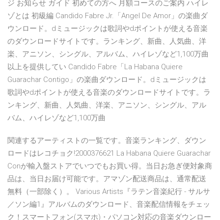
ジ お知らせ ガイド 初めての方へ 月額コースのご案内 ハイレ
ゾとは 初級編 Candido Fabre Jr.「Angel De Amor」の楽曲ダ
ウンロード。dミュージックは歌詞やdポイントが使える音楽
のダウンロードサイトです。ランキング、新曲、人気曲、洋
楽、アニソン、シングル、アルバム、ハイレゾなど1,100万曲
以上を提供してい Candido Fabre「La Habana Quiere
Guarachar Contigo」の楽曲ダウンロード。dミュージックは
歌詞やdポイントが使える音楽のダウンロードサイトです。ラ
ンキング、新曲、人気曲、洋楽、アニソン、シングル、アル
バム、ハイレゾなど1,100万曲
関連するアーティストの一覧です。音楽ランキング、ダウン
ロードはレコチョク!2000376621 La Habana Quiere Guarachar
Conが輸入盤ストアでいつでもお買い得。当日お急ぎ便対象商
品は、当日お届け可能です。アマゾン配送商品は、通常配送
無料（一部除く）。 Various Artists『ラテン音楽紀行 - サルサ
／ソン編1』アルバムのダウンロード、音楽配信情報をチェッ
ク！スマートフォン(スマホ)・パソコン対応の音楽ダウンロー