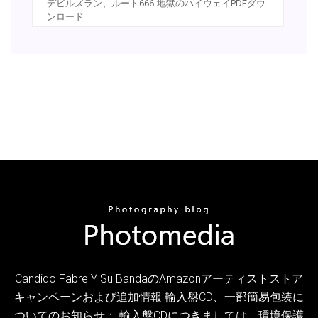
デビルズラン、ルート666-地獄のハイウェイPDFダウ
ンロード
Candido Fabre Y Su BandaのAmazonアーティストストア
キャンペーンおよび追加情報 輸入盤CD、一部簡易包装に
ついてのお知らせ： 輸入盤CDにつきましては、環境保護