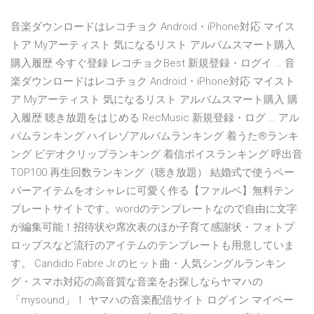
音楽ダウンロードはレコチョク Android・iPhone対応 マイス
トア Myアーティスト 気になるリスト アルバムスマート購入
購入履歴 今すぐ登録 レコチョクBest 新規登録・ログイ … 音
楽ダウンロードはレコチョク Android・iPhone対応 マイスト
ア Myアーティスト 気になるリスト アルバムスマート購入 購
入履歴 聴き放題をはじめる RecMusic 新規登録・ログ … アル
バムランキング ハイレゾアルバムランキング 着うた®ランキ
ング ビデオクリップランキング 着信ボイスランキング 呼出音
TOP100 再生回数ランキング（聴き放題） 結婚式で使うペー
パーアイテムをオシャレに可愛く作る【ファルベ】無料テン
プレートサイトです。wordのテンプレートなので自由に文字
が編集可能！招待状や席次表のほか子育て感謝状・フォトプ
ロップスなど流行のアイテムのテンプレートも用意していま
す。 Candido Fabre Jr.のヒット曲・人気シングルランキン
グ・スマホ対応の高音質な音楽をお探しならヤマハの
「mysound」！ ヤマハの音楽配信サイト ログイン マイペー