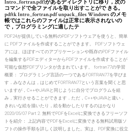
Intro_fortran.pdf)があるディレクトリに移り，次の
コマンドで全ファイルを取り出すことがで きる。
pdftk Intro_fortran.pdf unpack_files Windows のメモ
帳ではこれらのファイルは正常に表示されないの
で，プログラミングに適したテ
PDF24が提供している無料のPDFソフトウェアを使うと、簡単
に PDFファイルを作成することができます。 PDFソフトウェ
アには、ほぼすべてのアプリケーションや既存のPDFファイル
を編集するPDFエディターからPDFファイルを作成することが
可能な仮想PDFプリンタが含まれています。 fortran77の学習
概要： プログラミング言語の一つであるFORTRAN77を学びま
す．みなさんは，はじめてFORTRAN77という言葉を聞くと思
いますが，C++やJAVAと同じように自分でプログラムを組
み，実行させることができます．ただ，C++やJAVAと違い，
きれいな絵を描いたり，絵を動かしたりするのはかなり
2020/05/07 Part 2. 無料でPDFをExcelに変換できるフリーソフ
トを紹介： 上記内容でPDFをExcelに変換できる無料試用版ソ
フトの操作手順を詳しく説明しました。実は、PDF変換に役立