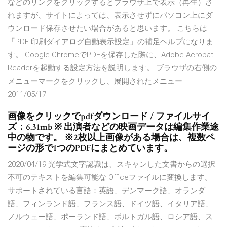
などのリンクをクリックするとブラウザ上で表示（再生）さ
れますが、サイトによっては、表示させずにパソコン上にダ
ウンロード保存させたい場合があると思います。 こちらは
「PDF 印刷ダイアログ自動表示設定」の補足ヘルプになりま
す。 Google ChromeでPDFを保存した際に、Adobe Acrobat
Readerを起動する設定方法を説明します。 ブラウザの右側の
メニューマークをクリックし、展開されたメニュー
2011/05/17
画像をクリックでpdfダウンロード / ファイルサイ
ズ：6.31mb ※ 出演者などの映画データは編集作業途
中の物です。 ※2枚以上画像がある場合は、複数ペ
ージの形で1つのPDFにまとめています。
2020/04/19 光学式文字認識は、スキャンした文書からの選択
不可のテキストを編集可能な Officeファイルに変換します。
サポートされている言語：英語、デンマーク語、オランダ
語、フィンランド語、フランス語、ドイツ語、イタリア語、
ノルウェー語、ポーランド語、ポルトガル語、ロシア語、ス