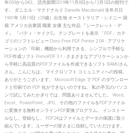
年039から042、 読売新聞2019年11月8日から12月5日の朝刊で
す。 ダニエル・マクドナルド Danielle Macdonald 生年月日
1991年 5月19日（29歳）出生地 オーストラリア・シドニー 国
籍 アメリカ合衆国 職業 女優 主な作品 『シークレット・デ
イ』 『パティ・ケイク$』 テンプレートを表示 「PDF」カテ
ゴリのソフトレビュー Doro::Free PDF Printer 2.04 - アプリケ
ーションの「印刷」機能から利用できる、シンプルで手軽な
PDF作成ソフト PrimoPDF 3.1 - さまざまなアプリケーションか
ら手軽に高品質のPDFファイルを作成できるソフト BAMUさん
さん、こんにちは。 マイクロソフト コミュニティへの投稿、
ありがとうございます。 Microsoft Edge で PDF のダウンロー
ドと印刷での PDF 化ができないのですね。 私の手元のパソコ
ンで試してみたかぎりでは、問題ありませんでした。 Word、
Excel、PowerPoint、JPG、その他のファイルをPDFファイル
に変換する無料オンラインPDF変換プログラム。 インストー
ルなし。登録なし。 PDF24はファイルとデータの保護に取り
組んでいます。ユーザーの皆さまに信頼していただけます。