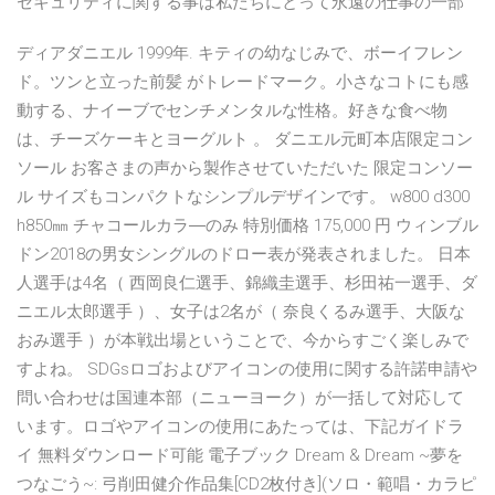
セキュリティに関する事は私たちにとって永遠の仕事の一部
ディアダニエル 1999年. キティの幼なじみで、ボーイフレン
ド。ツンと立った前髪 がトレードマーク。小さなコトにも感
動する、ナイーブでセンチメンタルな性格。好きな食べ物
は、チーズケーキとヨーグルト 。 ダニエル元町本店限定コン
ソール お客さまの声から製作させていただいた 限定コンソー
ル サイズもコンパクトなシンプルデザインです。 w800 d300
h850㎜ チャコールカラ―のみ 特別価格 175,000 円 ウィンブル
ドン2018の男女シングルのドロー表が発表されました。 日本
人選手は4名（ 西岡良仁選手、錦織圭選手、杉田祐一選手、ダ
ニエル太郎選手 ）、女子は2名が（ 奈良くるみ選手、大阪な
おみ選手 ）が本戦出場ということで、今からすごく楽しみで
すよね。 SDGsロゴおよびアイコンの使用に関する許諾申請や
問い合わせは国連本部（ニューヨーク）が一括して対応して
います。ロゴやアイコンの使用にあたっては、下記ガイドラ
イ 無料ダウンロード可能 電子ブック Dream & Dream ~夢を
つなごう~: 弓削田健介作品集[CD2枚付き](ソロ・範唱・カラピ