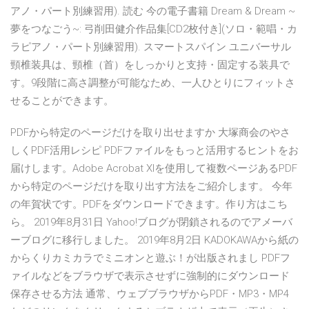
アノ・パート別練習用). 読む 今の電子書籍 Dream & Dream ~
夢をつなごう~: 弓削田健介作品集[CD2枚付き](ソロ・範唱・カ
ラピアノ・パート別練習用). スマートスパイン ユニバーサル
頸椎装具は、頸椎（首）をしっかりと支持・固定する装具で
す。9段階に高さ調整が可能なため、一人ひとりにフィットさ
せることができます。
PDFから特定のページだけを取り出せますか 大塚商会のやさ
しくPDF活用レシピ PDFファイルをもっと活用するヒントをお
届けします。Adobe Acrobat XIを使用して複数ページあるPDF
から特定のページだけを取り出す方法をご紹介します。 今年
の年賀状です。PDFをダウンロードできます。作り方はこち
ら。 2019年8月31日 Yahoo!ブログが閉鎖されるのでアメーバ
ーブログに移行しました。 2019年8月2日 KADOKAWAから紙の
からくりカミカラでミニオンと遊ぶ！が出版されまし PDFフ
ァイルなどをブラウザで表示させずに強制的にダウンロード
保存させる方法 通常、ウェブブラウザからPDF・MP3・MP4