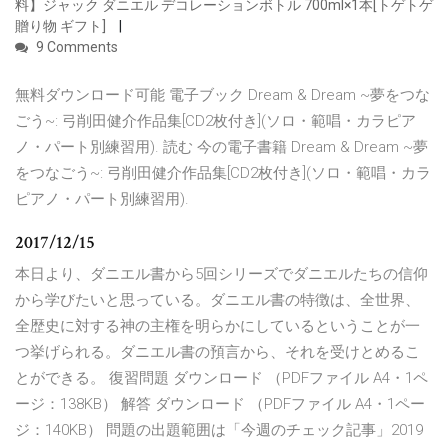
料】ジャック ダニエル デコレーションボトル 700ml×1本[トゲトゲ
贈り物 ギフト]
9 Comments
無料ダウンロード可能 電子ブック Dream & Dream ~夢をつな
ごう~: 弓削田健介作品集[CD2枚付き](ソロ・範唱・カラピア
ノ・パート別練習用). 読む 今の電子書籍 Dream & Dream ~夢
をつなごう~: 弓削田健介作品集[CD2枚付き](ソロ・範唱・カラ
ピアノ・パート別練習用).
2017/12/15
本日より、ダニエル書から5回シリーズでダニエルたちの信仰
から学びたいと思っている。ダニエル書の特徴は、全世界、
全歴史に対する神の主権を明らかにしているということが一
つ挙げられる。ダニエル書の預言から、それを受けとめるこ
とができる。 復習問題 ダウンロード （PDFファイル A4・1ペ
ージ：138KB） 解答 ダウンロード （PDFファイル A4・1ペー
ジ：140KB） 問題の出題範囲は「今週のチェック記事」2019